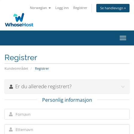
Norwegian
Logg inn
Registrer
Se handlevogn »
Bytt
navig
Registrer
Kundeområdet
Registrer
Er du allerede registrert?
Personlig informasjon