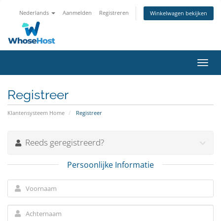
Nederlands
Aanmelden
Registreren
Winkelwagen bekijken
Navig
in-/u
Registreer
Klantensysteem Home
Registreer
Reeds geregistreerd?
Persoonlijke Informatie