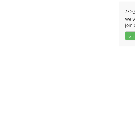
ندید
We w
join 
بلی