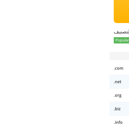
تصنيف
Popular 
.com
.net
.org
.biz
.info